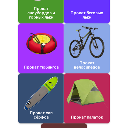
Прокат
сноубордов и
Прокат беговых
горных лыж
лыж
Прокат
Прокат тюбингов
велосипедов
Прокат сап
сёрфов
Прокат палаток